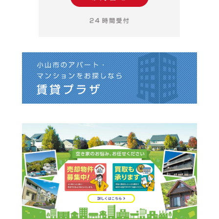
がら、12月28日（土）から1月5日（日）までお休みさせて
頂きます。メール等のご返信は1月6日（月）から順次ご返
信させて頂きます。
2024年8月1日 【夏季休業のお知らせ】弊社では8月11日
（日）～8月18日（日）まで夏季休業とさせて頂きます。19
日より通常通り営業いたします。夏季休業中に頂きました
お問合せについては19日以降、順次対応させて頂きます。
お客様には大変ご不便をおかけいたしますが、何卒ご理解
の程お願い申し上げます。
2024年5月24日 【小山市東黒田売地】ご契約ありがとうご
ざいます。
2024年5月20日 【小山市平和 売地】ご契約ありがとうご
ざいます。