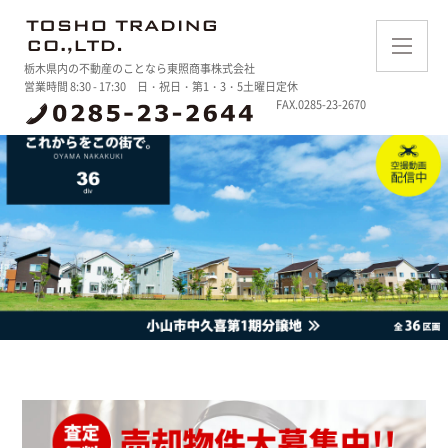
東照商事株式会社 TOS
op
clo
栃木県内の不動産のことなら東照商事株式会社
営業時間 8:30 - 17:30 日・祝日・第1・3・5土曜日定休
FAX.0285-23-2670