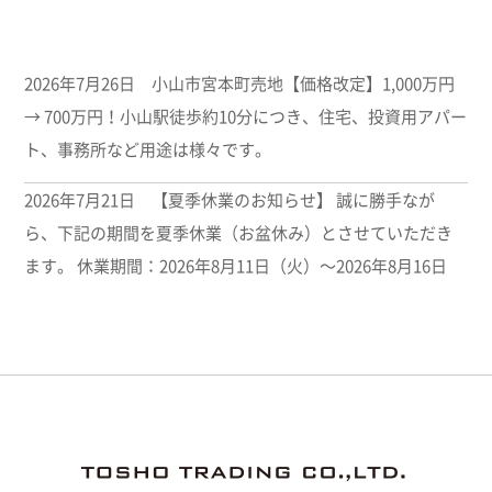
2026年7月26日 小山市宮本町売地【価格改定】1,000万円
→ 700万円！小山駅徒歩約10分につき、住宅、投資用アパー
ト、事務所など用途は様々です。
2026年7月21日 【夏季休業のお知らせ】 誠に勝手なが
ら、下記の期間を夏季休業（お盆休み）とさせていただき
ます。 休業期間：2026年8月11日（火）～2026年8月16日
（日） なお、期間中にいただきましたお問合せにつきまし
ては、 8月17日（月）より順次対応させていただきます。
ご不便をおかけいたしますが、何卒ご理解賜りますようお
願い申し上げます。
2026年3月30日 小山市犬塚売地【価格改定】1,590万円 →
東照商事株
1,480万円！