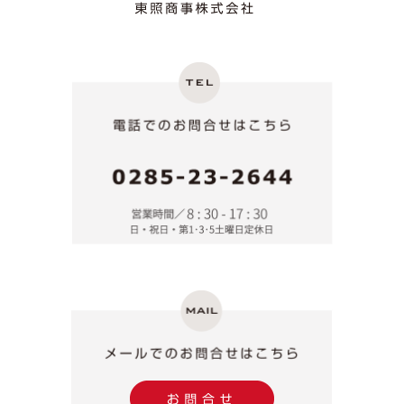
2026年1月5日 令和8年 新春 謹んで新年のご挨拶を申し上
げます。 旧年中は格別のご厚情を賜り、誠にありがとうご
電話でのお問合せ
ざいました。 本年も地域の皆さまに信頼される不動産会社
を目指し、 誠実な対応と確かなサービスの提供に努めてま
いります。 本年も変わらぬご愛顧を賜りますよう、よろし
くお願い申し上げます。 東照商事株式会社 代表取締役 荒
川 昌一
2025年12月22日 【年末年始休業のお知らせ】誠に勝手な
がら、12月27日（土）～1月4日（日）まで年末年始休業と
させていただきます。休業期間中のお問合せにつきまして
は、1月5日（月）より順次対応させていただきます。何卒
よろしくお願いいたします。
2024年12月17日 【年末年始休暇のお知らせ】誠に勝手な